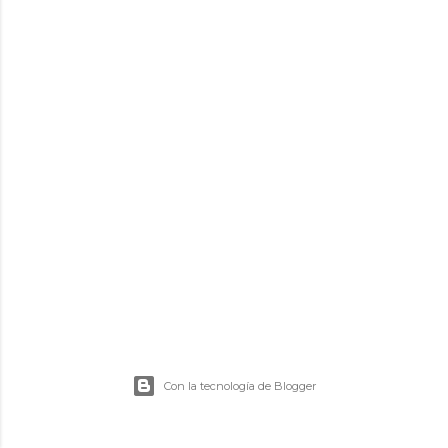
d
a
s
Con la tecnología de Blogger