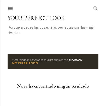
Ir al contenido principal
YOUR PERFECT LOOK
Porque a veces las cosas más perfectas son las más
simples.
Mostrando las entradas etiquetadas como
MARCAS
E
MOSTRAR TODO
n
t
No se ha encontrado ningún resultado
r
a