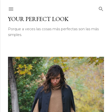
Ir al contenido principal
YOUR PERFECT LOOK
Porque a veces las cosas más perfectas son las más
simples.
E
n
t
r
a