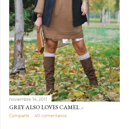
d
a
s
noviembre 14, 2011
GREY ALSO LOVES CAMEL .-
Compartir
40 comentarios