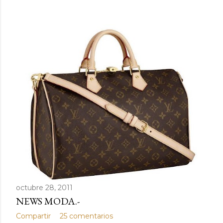
d
a
s
octubre 28, 2011
NEWS MODA.-
Compartir
25 comentarios