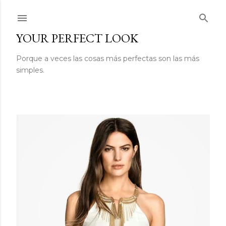
Ir al contenido principal
YOUR PERFECT LOOK
Porque a veces las cosas más perfectas son las más
simples.
E
n
t
r
a