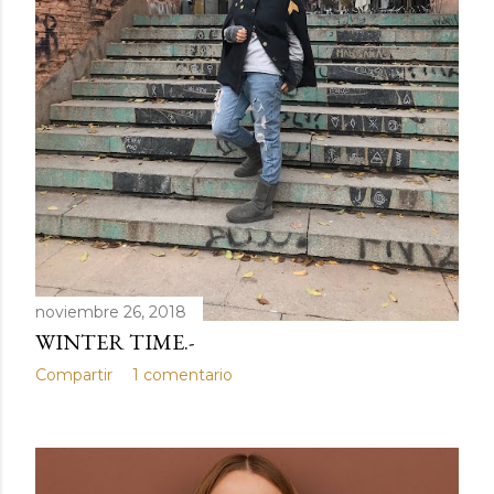
d
a
s
noviembre 26, 2018
WINTER TIME.-
Compartir
1 comentario