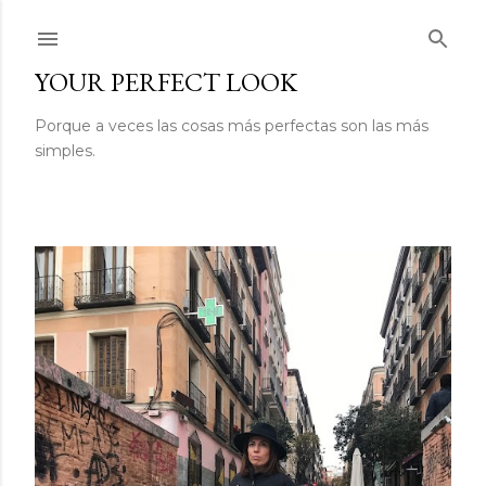
Ir al contenido principal
YOUR PERFECT LOOK
Porque a veces las cosas más perfectas son las más
simples.
E
n
t
r
a