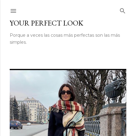
Ir al contenido principal
YOUR PERFECT LOOK
Porque a veces las cosas más perfectas son las más
simples.
E
n
t
r
a