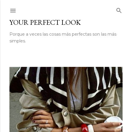
Ir al contenido principal
YOUR PERFECT LOOK
Porque a veces las cosas más perfectas son las más
simples.
E
n
t
r
a