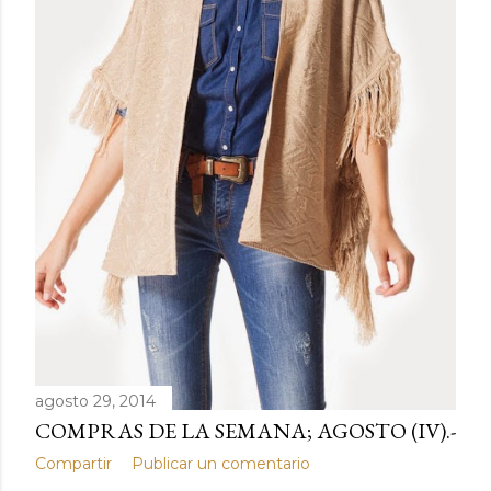
d
a
s
agosto 29, 2014
COMPRAS DE LA SEMANA; AGOSTO (IV).-
Compartir
Publicar un comentario