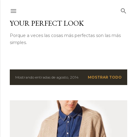
Ir al contenido principal
YOUR PERFECT LOOK
Porque a veces las cosas más perfectas son las más
simples.
Mostrando entradas de agosto, 2014
MOSTRAR TODO
E
n
t
r
a