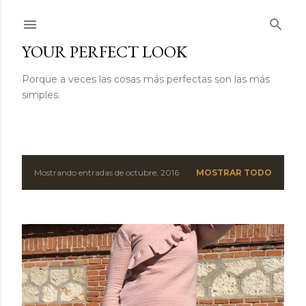
Ir al contenido principal
YOUR PERFECT LOOK
Porque a veces las cosas más perfectas son las más
simples.
Mostrando entradas de octubre, 2016
MOSTRAR TODO
E
n
t
r
a