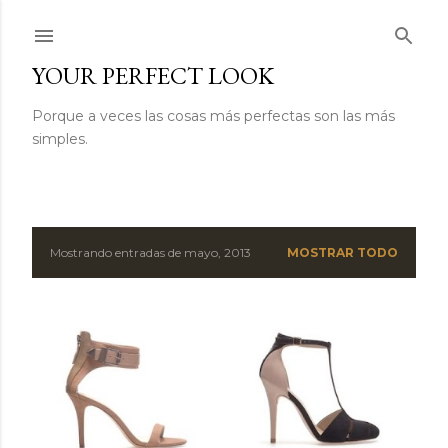
Ir al contenido principal
YOUR PERFECT LOOK
Porque a veces las cosas más perfectas son las más
simples.
Mostrando entradas de mayo, 2013
MOSTRAR TODO
E
n
t
r
a