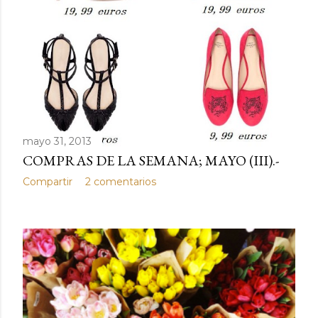
d
a
s
mayo 31, 2013
COMPRAS DE LA SEMANA; MAYO (III).-
Compartir
2 comentarios