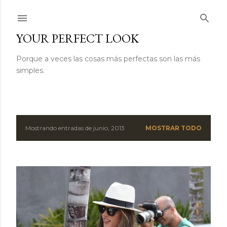
Ir al contenido principal
YOUR PERFECT LOOK
Porque a veces las cosas más perfectas son las más
simples.
Mostrando entradas de junio, 2013
MOSTRAR TODO
E
n
t
r
a