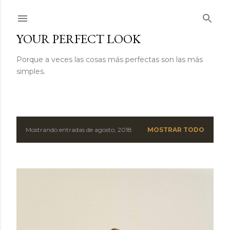
Ir al contenido principal
YOUR PERFECT LOOK
Porque a veces las cosas más perfectas son las más
simples.
Mostrando entradas de agosto, 2018
MOSTRAR TODO
E
n
t
r
a