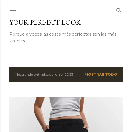
Ir al contenido principal
YOUR PERFECT LOOK
Porque a veces las cosas más perfectas son las más
simples.
Mostrando entradas de junio, 2023
MOSTRAR TODO
E
n
t
r
a