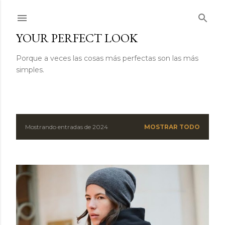
Ir al contenido principal
YOUR PERFECT LOOK
Porque a veces las cosas más perfectas son las más
simples.
Mostrando entradas de 2024
MOSTRAR TODO
E
n
t
r
a