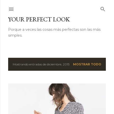
Ir al contenido principal
YOUR PERFECT LOOK
Porque a veces las cosas más perfectas son las más
simples.
Mostrando entradas de diciembre, 2015
MOSTRAR TODO
E
n
t
r
a