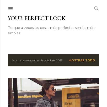
Ir al contenido principal
YOUR PERFECT LOOK
Porque a veces las cosas más perfectas son las más
simples.
Mostrando entradas de octubre, 2019
MOSTRAR TODO
E
n
t
r
a