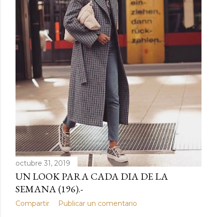
d
a
s
octubre 31, 2019
UN LOOK PARA CADA DIA DE LA
SEMANA (196).-
Compartir
Publicar un comentario