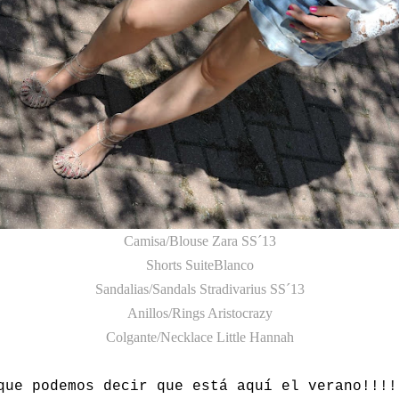
Camisa/Blouse Zara SS´13
Shorts SuiteBlanco
Sandalias/Sandals Stradivarius SS´13
Anillos/Rings Aristocrazy
Colgante/Necklace Little Hannah
que podemos decir que está aquí el verano!!!!