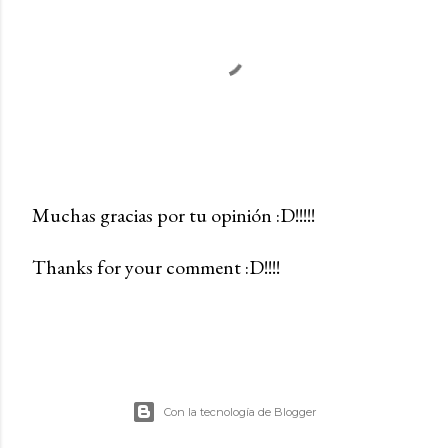
Muchas gracias por tu opinión :D!!!!!
P
Thanks for your comment :D!!!!
u
b
l
i
c
a
Con la tecnología de Blogger
r