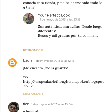
conocía esta tienda, y me ha enamorado todo lo
q tiene!
Your Perfect Look
1 de mayo de 2013 a las 23:15
Son autenticas maravillas! Desde luego
diferentes!
Besos y mil gracias por tu comment
RESPONDER
Laura
1 de mayo de 2013 a las 12:15
¡Me encanta! ¡me la guardo!
xxx
http://unspeakablethoughtsunspoken.blogspot
.co.uk
RESPONDER
fran
1 de mayo de 2013 a las 13:04
q bonito!