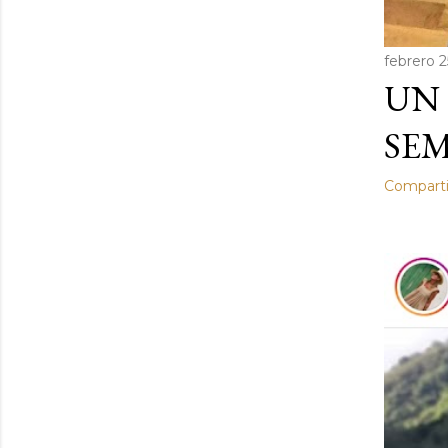
febrero 2
UN 
SEM
Comparti