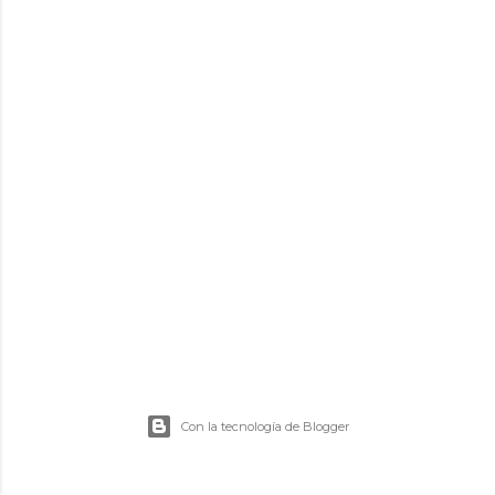
d
a
s
Con la tecnología de Blogger