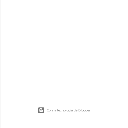
d
a
s
Con la tecnología de Blogger