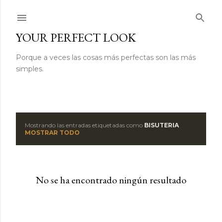
Ir al contenido principal
YOUR PERFECT LOOK
Porque a veces las cosas más perfectas son las más
simples.
Mostrando las entradas etiquetadas como
BISUTERIA
E
MOSTRAR TODO
n
t
No se ha encontrado ningún resultado
r
a