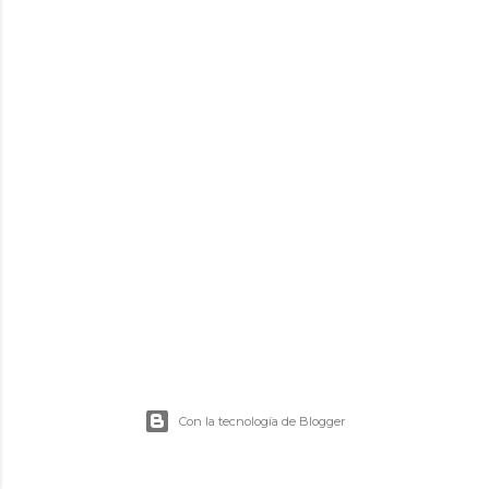
d
a
s
Con la tecnología de Blogger