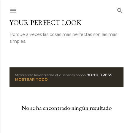
Ir al contenido principal
YOUR PERFECT LOOK
Porque a veces las cosas más perfectas son las más
simples.
Mostrando las entradas etiquetadas como
BOHO DRESS
E
MOSTRAR TODO
n
t
No se ha encontrado ningún resultado
r
a