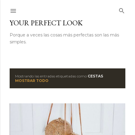
Ir al contenido principal
YOUR PERFECT LOOK
Porque a veces las cosas más perfectas son las más
simples.
Mostrando las entradas etiquetadas como
CESTAS
E
MOSTRAR TODO
n
t
r
a