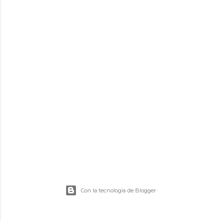
d
a
s
Con la tecnología de Blogger