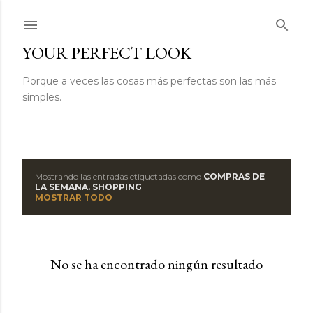
Ir al contenido principal
YOUR PERFECT LOOK
Porque a veces las cosas más perfectas son las más
simples.
Mostrando las entradas etiquetadas como
COMPRAS DE
E
LA SEMANA. SHOPPING
MOSTRAR TODO
n
t
No se ha encontrado ningún resultado
r
a