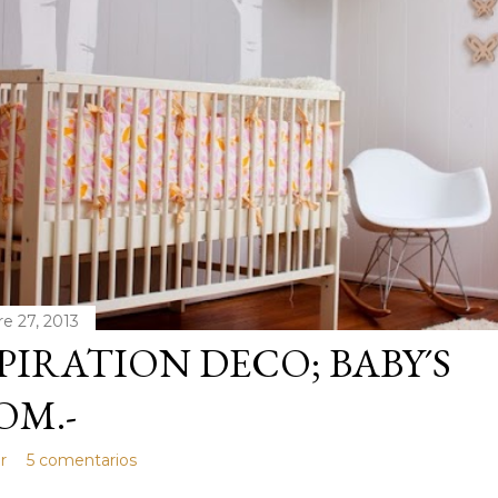
e 27, 2013
PIRATION DECO; BABY´S
OM.-
r
5 comentarios