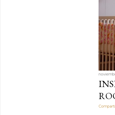
a
s
noviembr
INS
RO
Comparti