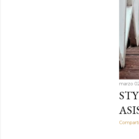
marzo 02
STY
ASI
Comparti