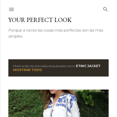
Ir al contenido principal
YOUR PERFECT LOOK
Porque a veces las cosas más perfectas son las más
simples.
Mostrando las entradas etiquetadas como
ETNIC JACKET
E
MOSTRAR TODO
n
t
r
a