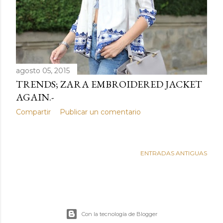
d
a
s
agosto 05, 2015
TRENDS; ZARA EMBROIDERED JACKET
AGAIN.-
Compartir
Publicar un comentario
ENTRADAS ANTIGUAS
Con la tecnología de Blogger