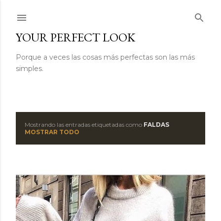
Ir al contenido principal
YOUR PERFECT LOOK
Porque a veces las cosas más perfectas son las más
simples.
Mostrando las entradas etiquetadas como
FALDAS
E
MOSTRAR TODO
n
t
r
a