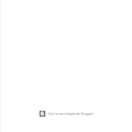
d
a
s
Con la tecnología de Blogger