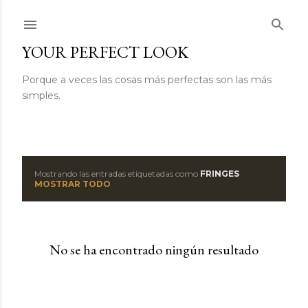
Ir al contenido principal
YOUR PERFECT LOOK
Porque a veces las cosas más perfectas son las más
simples.
Mostrando las entradas etiquetadas como
FRINGES
E
MOSTRAR TODO
n
t
No se ha encontrado ningún resultado
r
a