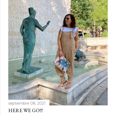
d
a
s
septiembre 08, 2021
HERE WE GO!!!