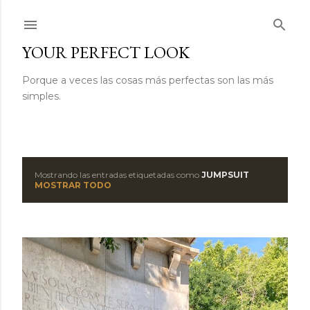
Ir al contenido principal
YOUR PERFECT LOOK
Porque a veces las cosas más perfectas son las más
simples.
Mostrando las entradas etiquetadas como
JUMPSUIT
E
MOSTRAR TODO
n
t
r
a