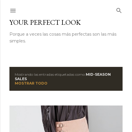
Ir al contenido principal
YOUR PERFECT LOOK
Porque a veces las cosas más perfectas son las más
simples.
Mostrando las entradas etiquetadas como
MID-SEASON
E
SALES
MOSTRAR TODO
n
t
r
a