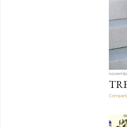
noviembr
TRE
Comparti