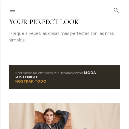
Ir al contenido principal
YOUR PERFECT LOOK
Porque a veces las cosas más perfectas son las más
simples.
Mostrando las entradas etiquetadas como
MODA
E
SOSTENIBLE
MOSTRAR TODO
n
t
r
a