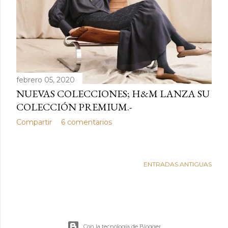
d
a
s
febrero 05, 2020
NUEVAS COLECCIONES; H&M LANZA SU
COLECCIÓN PREMIUM.-
Compartir
6 comentarios
ENTRADAS ANTIGUAS
Con la tecnología de Blogger