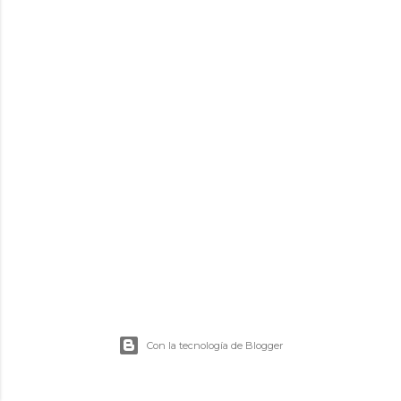
d
a
s
Con la tecnología de Blogger