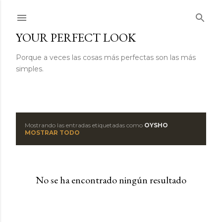
Ir al contenido principal
YOUR PERFECT LOOK
Porque a veces las cosas más perfectas son las más
simples.
Mostrando las entradas etiquetadas como
OYSHO
E
MOSTRAR TODO
n
t
No se ha encontrado ningún resultado
r
a