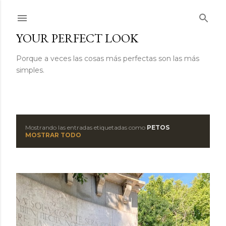
Ir al contenido principal
YOUR PERFECT LOOK
Porque a veces las cosas más perfectas son las más
simples.
Mostrando las entradas etiquetadas como
PETOS
E
MOSTRAR TODO
n
t
r
a