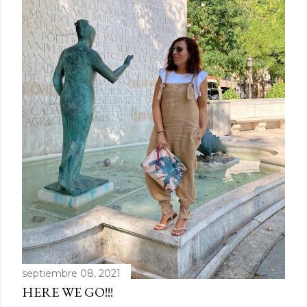
d
a
s
septiembre 08, 2021
HERE WE GO!!!