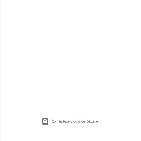
d
a
s
Con la tecnología de Blogger