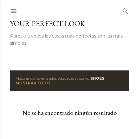
Ir al contenido principal
YOUR PERFECT LOOK
Porque a veces las cosas más perfectas son las más
simples.
Mostrando las entradas etiquetadas como
SHOES
E
MOSTRAR TODO
n
t
No se ha encontrado ningún resultado
r
a