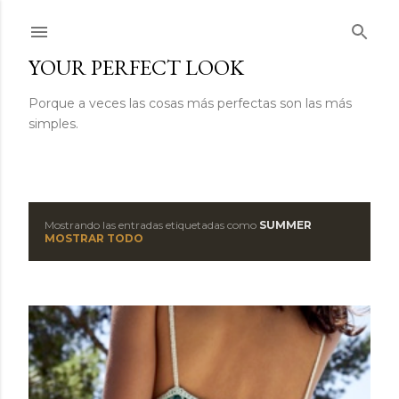
Ir al contenido principal
YOUR PERFECT LOOK
Porque a veces las cosas más perfectas son las más
simples.
Mostrando las entradas etiquetadas como
SUMMER
E
MOSTRAR TODO
n
t
r
a