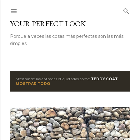
Ir al contenido principal
YOUR PERFECT LOOK
Porque a veces las cosas más perfectas son las más
simples.
Mostrando las entradas etiquetadas como
TEDDY COAT
E
MOSTRAR TODO
n
t
r
a