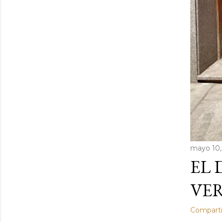
mayo 10,
EL 
VER
Comparti