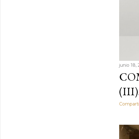
junio 18,
COM
(III)
Comparti