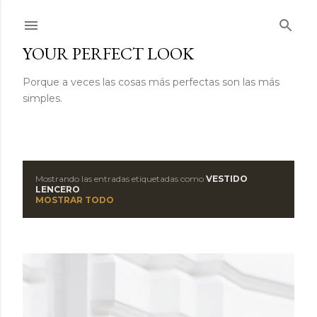
Ir al contenido principal
YOUR PERFECT LOOK
Porque a veces las cosas más perfectas son las más
simples.
Mostrando las entradas etiquetadas como
VESTIDO
E
LENCERO
MOSTRAR TODO
n
t
r
a