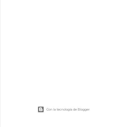
d
a
s
Con la tecnología de Blogger