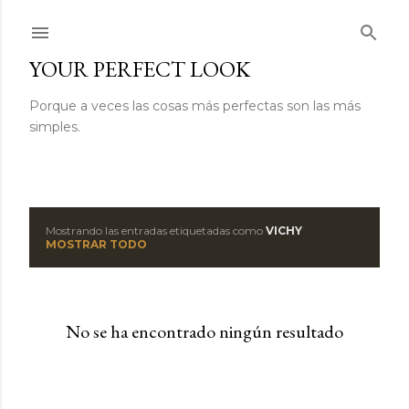
Ir al contenido principal
YOUR PERFECT LOOK
Porque a veces las cosas más perfectas son las más
simples.
Mostrando las entradas etiquetadas como
VICHY
E
MOSTRAR TODO
n
t
No se ha encontrado ningún resultado
r
a