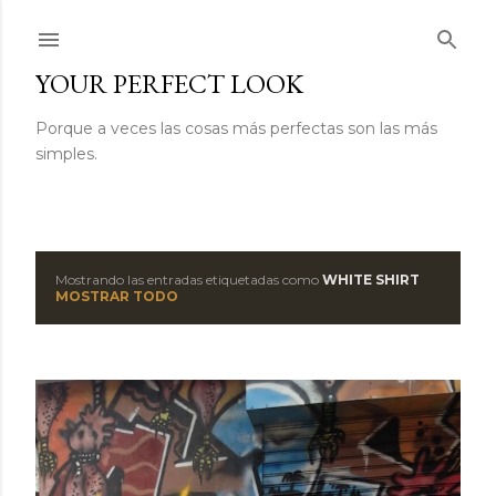
Ir al contenido principal
YOUR PERFECT LOOK
Porque a veces las cosas más perfectas son las más
simples.
Mostrando las entradas etiquetadas como
WHITE SHIRT
E
MOSTRAR TODO
n
t
r
a