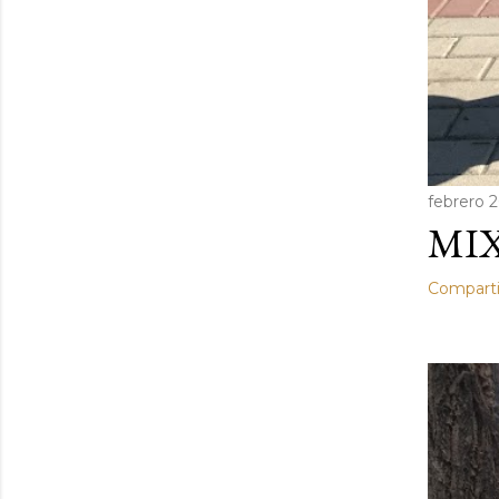
febrero 2
MIX
Comparti