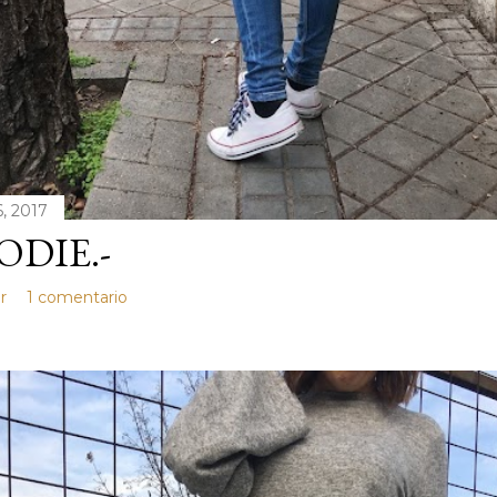
, 2017
DIE.-
r
1 comentario