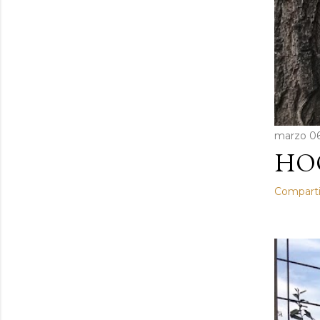
marzo 06
HOO
Comparti