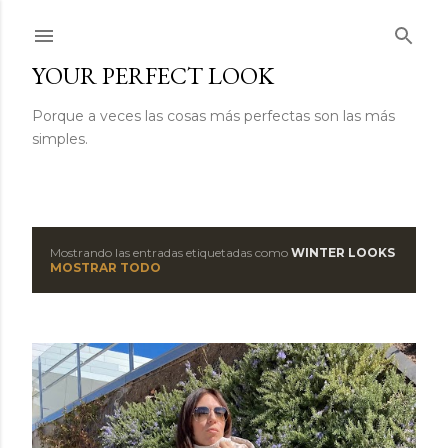
Ir al contenido principal
YOUR PERFECT LOOK
Porque a veces las cosas más perfectas son las más
simples.
Mostrando las entradas etiquetadas como
WINTER LOOKS
E
MOSTRAR TODO
n
t
r
a