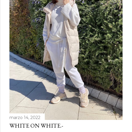
d
a
s
marzo 14, 2022
WHITE ON WHITE.-