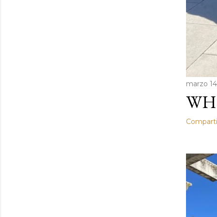
marzo 14
WHI
Comparti