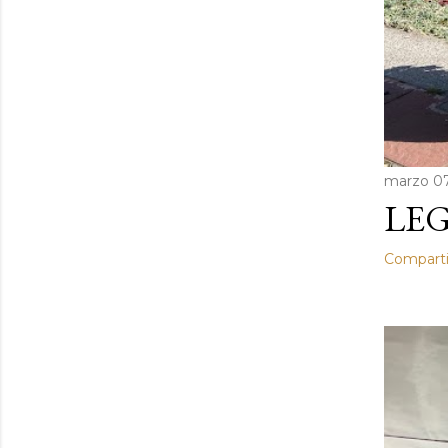
marzo 07
LEG
Comparti