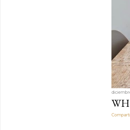
diciembr
WHI
Comparti