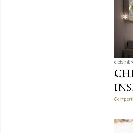
a
s
diciembr
CH
INS
Comparti