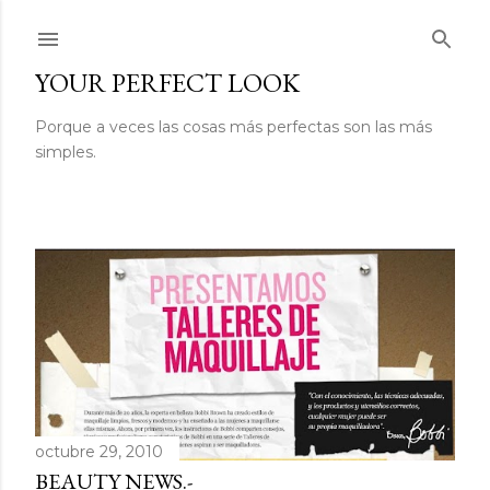
Ir al contenido principal
YOUR PERFECT LOOK
Porque a veces las cosas más perfectas son las más
simples.
E
n
t
r
octubre 29, 2010
a
BEAUTY NEWS.-