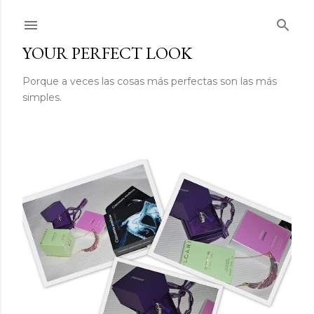
Ir al contenido principal
YOUR PERFECT LOOK
Porque a veces las cosas más perfectas son las más
simples.
E
n
t
r
a