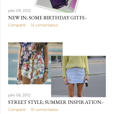
d
julio 09, 2012
a
NEW IN; SOME BIRTHDAY GITFS.-
s
Compartir
14 comentarios
julio 06, 2012
STREET STYLE; SUMMER INSPIRATION.-
Compartir
10 comentarios