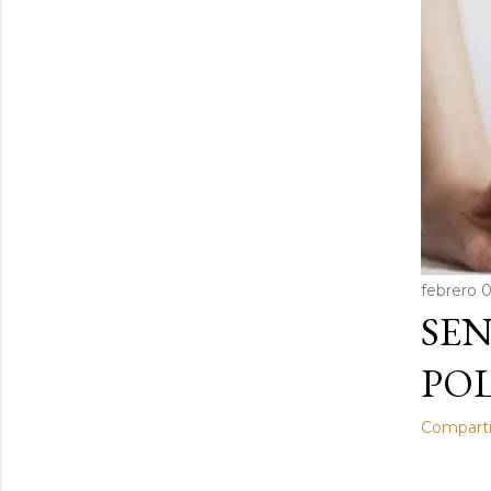
febrero 0
SE
PO
Comparti