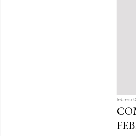
a
s
febrero 0
COM
FEB