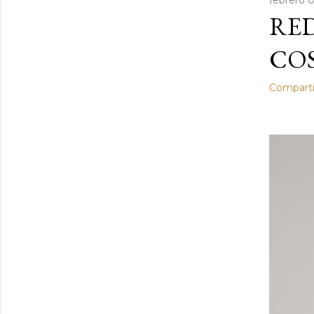
febrero 0
RE
COS
Comparti