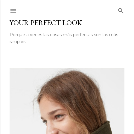
Ir al contenido principal
YOUR PERFECT LOOK
Porque a veces las cosas más perfectas son las más
simples.
E
n
t
r
a