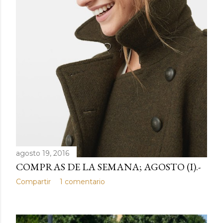
d
a
s
agosto 19, 2016
COMPRAS DE LA SEMANA; AGOSTO (I).-
Compartir
1 comentario